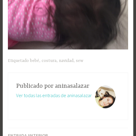
Etiquetado
bebé
,
costura
,
navidad
,
sew
Publicado por
aninasalazar
Ver todas las entradas de aninasalazar
ENTRADA ANTERIOR