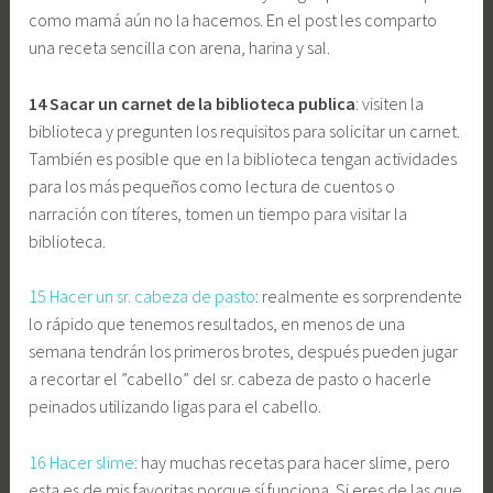
como mamá aún no la hacemos. En el post les comparto
una receta sencilla con arena, harina y sal.
14 Sacar un carnet de la biblioteca publica
: visiten la
biblioteca y pregunten los requisitos para solicitar un carnet.
También es posible que en la biblioteca tengan actividades
para los más pequeños como lectura de cuentos o
narración con títeres, tomen un tiempo para visitar la
biblioteca.
15 Hacer un sr. cabeza de pasto
: realmente es sorprendente
lo rápido que tenemos resultados, en menos de una
semana tendrán los primeros brotes, después pueden jugar
a recortar el ”cabello” del sr. cabeza de pasto o hacerle
peinados utilizando ligas para el cabello.
16 Hacer slime
: hay muchas recetas para hacer slime, pero
esta es de mis favoritas porque sí funciona. Si eres de las que