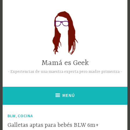
Mamá es Geek
Experiencias de una maestra experta pero madre primeriza
MENÚ
,
BLW
COCINA
Galletas aptas para bebés BLW 6m+