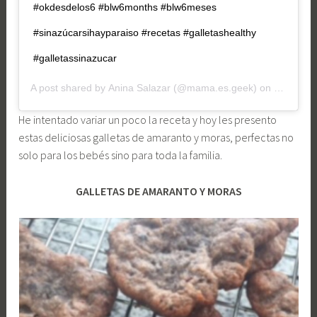
#okdesdelos6 #blw6months #blw6meses
#sinazúcarsihayparaiso #recetas #galletashealthy
#galletassinazucar
A post shared by
Anina Salazar
(@mama.es.geek) on
Sep 20, 
He intentado variar un poco la receta y hoy les presento
estas deliciosas galletas de amaranto y moras, perfectas no
solo para los bebés sino para toda la familia.
GALLETAS DE AMARANTO Y MORAS