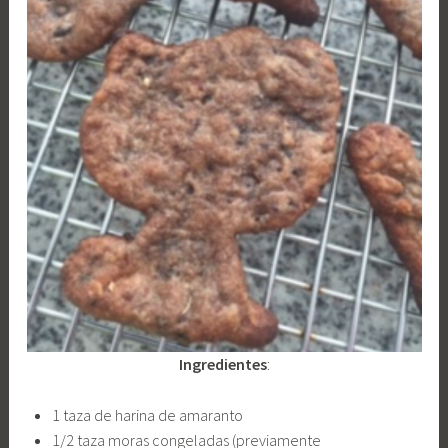
Ingredientes
:
1 taza de harina de amaranto
1/2 taza moras congeladas (previamente