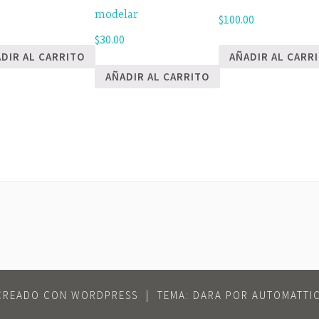
modelar
0
$
100.00
$
30.00
DIR AL CARRITO
AÑADIR AL CARR
AÑADIR AL CARRITO
CREADO CON WORDPRESS
|
TEMA: DARA POR
AUTOMATTI