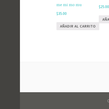
me mi mo mu
$
25.0
$
35.00
AÑA
AÑADIR AL CARRITO