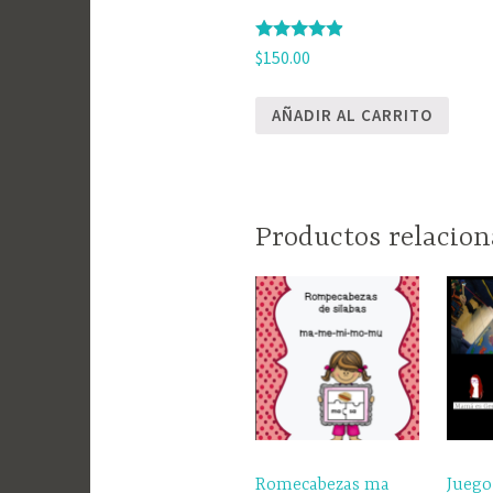
Valorado
$
150.00
con
4.75
de 5
AÑADIR AL CARRITO
Productos relacio
Romecabezas ma
Juego