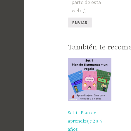
parte de esta
web.
*
También te reco
Set 1 -Plan de
aprendizaje 2 a 4
años