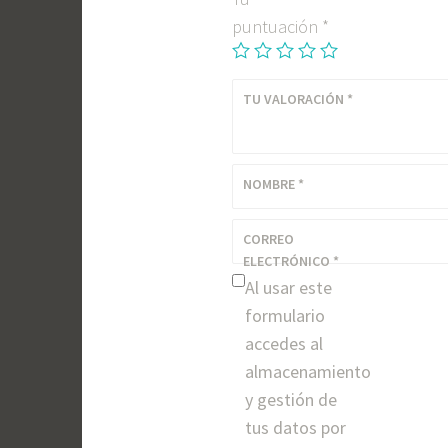
puntuación
*
TU VALORACIÓN
*
NOMBRE
*
CORREO
ELECTRÓNICO
*
Al usar este
formulario
accedes al
almacenamiento
y gestión de
tus datos por