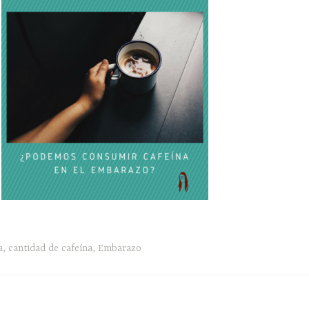
a
,
cantidad de cafeína
,
Embarazo