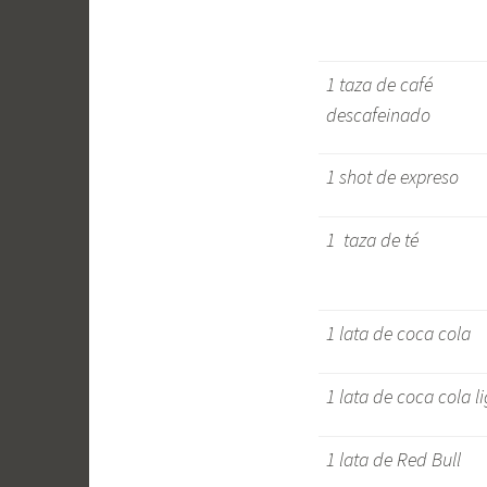
1 taza de café
descafeinado
1 shot de expreso
1 taza de té
1 lata de coca cola
1 lata de coca cola l
1 lata de Red Bull