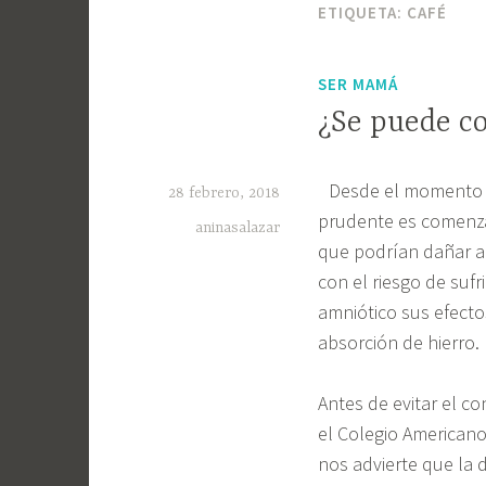
ETIQUETA:
CAFÉ
SER MAMÁ
¿Se puede c
Desde el momento 
28 febrero, 2018
prudente es comenza
aninasalazar
que podrían dañar a
con el riesgo de sufr
amniótico sus efecto
absorción de hierro.
Antes de evitar el 
el Colegio Americano
nos advierte que la