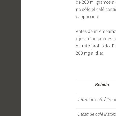
de 200 miligramos al
no sólo el café cont
cappuccino.
Antes de mi embaraz
dijeran “no puedes t
el fruto prohibido. P
200 mg al día:
Bebida
1 taza de café filtrad
1 taza de café insta