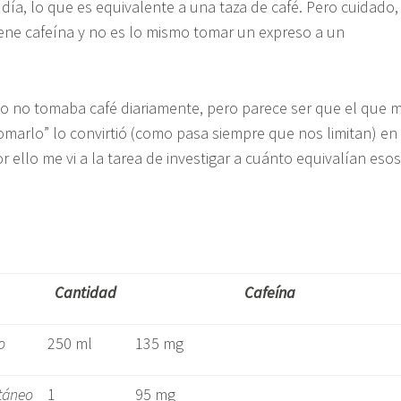
 día, lo que es equivalente a una taza de café. Pero cuidado,
iene cafeína y no es lo mismo tomar un expreso a un
o no tomaba café diariamente, pero parece ser que el que 
omarlo” lo convirtió (como pasa siempre que nos limitan) en
or ello me vi a la tarea de investigar a cuánto equivalían esos
Cantidad
Cafeína
o
250 ml
135 mg
ntáneo
1
95 mg