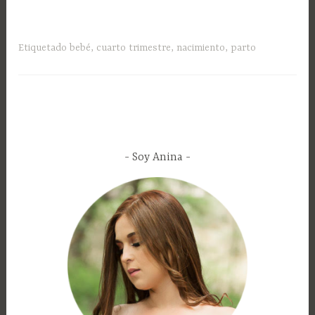
Etiquetado
bebé
,
cuarto trimestre
,
nacimiento
,
parto
Soy Anina