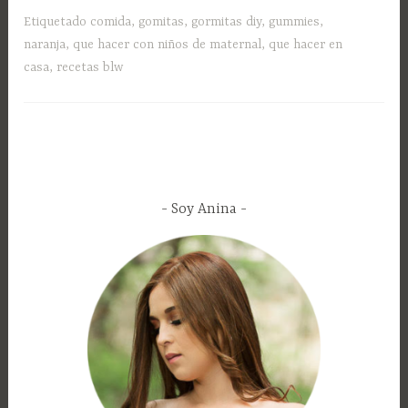
Etiquetado
comida
,
gomitas
,
gormitas diy
,
gummies
,
naranja
,
que hacer con niños de maternal
,
que hacer en
casa
,
recetas blw
Soy Anina