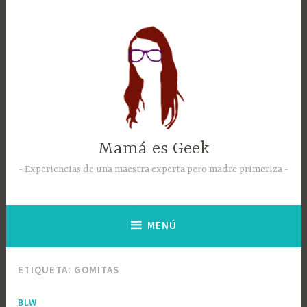
Mamá es Geek
Experiencias de una maestra experta pero madre primeriza
MENÚ
ETIQUETA:
GOMITAS
BLW