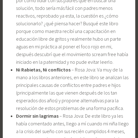
por como lidiar con sus padres que en buscar una
solución, todo sería más fácil con padres menos
reactivos, reprobado ya esta, la cuestión es ¿cómo
solucionarlo? ¿qué piensa hacer? Busqué este libro
porque como maestra recibí una capacitación en
educación libre de gritos y realmente hubo un parte
aguas en mi práctica al poner el foco rojo en mi,
después descubrí que el movimiento scream free había
iniciado en la paternidad y no pude evitar leerlo.
Ni Rabietas, Ni conflictos
– Rosa Jova: Va muy de la
mano a los libros anteriores, en este libro se analizan las
principales causas de conflictos entre padres e hijos
(principalmente las que vienen después de los tan
esperados dos años) y propone alternativas para la
resolución de estos problemas de una forma pacifica.
Dormir sin lagrimas
– Rosa Jova: De este libro ya les
había comentado antes, llego a mí cuando mi niña llego
a la crisis del sueño con sus recién cumplidos 4 meses,