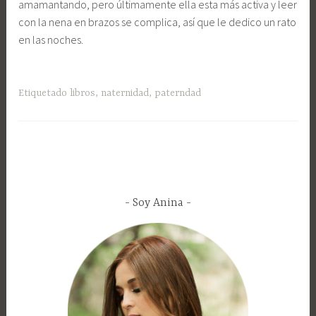
amamantando, pero últimamente ella esta más activa y leer
con la nena en brazos se complica, así que le dedico un rato
en las noches.
Etiquetado
libros
,
naternidad
,
paterndad
Soy Anina