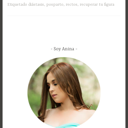
Etiquetado
diástasis
,
posparto
,
rectos
,
recuperar tu figura
Soy Anina