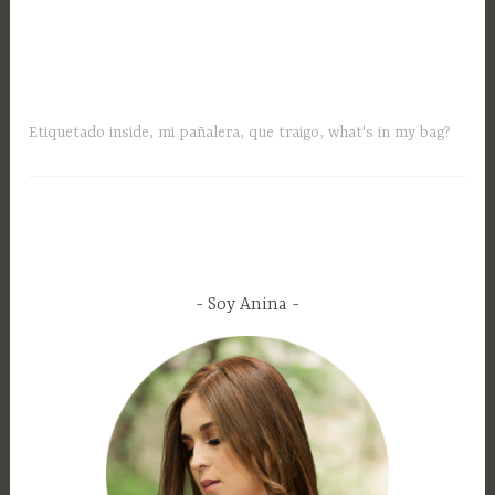
Etiquetado
inside
,
mi pañalera
,
que traigo
,
what's in my bag?
Soy Anina