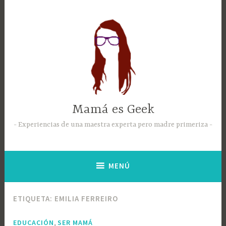
Mamá es Geek
Experiencias de una maestra experta pero madre primeriza
MENÚ
ETIQUETA:
EMILIA FERREIRO
,
EDUCACIÓN
SER MAMÁ