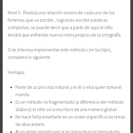
Nivel 5. Realiza una relación sonora de cada uno de los
fonemas que va escribir , logrando escribir palabras
completas, se puede decir que a partir de aquí el niño
tendrá que enfrentar nuevos retos propios de la ortografía.
Si te interesa implementar este método con tus hijos,
considera lo siguiente:
Ventajas:
Parte de su proceso natural y es él o ella quien toma el
mando.
Es un método no fragmentado (a diferencia del método
silábico) el niño va la escritura de una manera global.
No hace falta enseñarle en un orden específico las letras
de abecedario.
Al no sentir presión por la lectoescritura le toma gusto