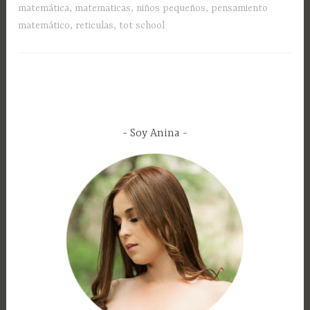
matemática
,
matematicas
,
niños pequeños
,
pensamiento
matemático
,
reticulas
,
tot school
Soy Anina