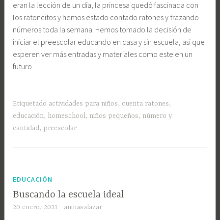
eran la lección de un día, la princesa quedó fascinada con
los ratoncitos y hemos estado contado ratones y trazando
números toda la semana. Hemos tomado la decisión de
iniciar el preescolar educando en casa y sin escuela, así que
esperen ver más entradas y materiales como este en un
futuro.
Etiquetado
actividades para niños
,
cuenta ratones
,
educación
,
homeschool
,
niños pequeños
,
número y
cantidad
,
preescolar
EDUCACIÓN
Buscando la escuela ideal
20 enero, 2021
aninasalazar