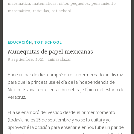
matemática
,
matematicas
,
niños pequeños
,
pensamiento
matemático
,
reticulas
,
tot school
,
EDUCACIÓN
TOT SCHOOL
Muñequitas de papel mexicanas
9 septiembre, 2021
aninasalazar
Hace un par de días compré en el supermercado un disfraz
para que la princesa use el día de la independencia de
México. Es una representación del traje típico del estado de
Veracruz.
Ella se enamoró del vestido desde el primer momento
(todavía no es 15 de septiembre y no se lo quita) y yo
aproveché la ocasión para enseñarle en YouTube un par de