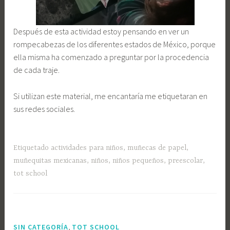
Después de esta actividad estoy pensando en ver un
rompecabezas de los diferentes estados de México, porque
ella misma ha comenzado a preguntar por la procedencia
de cada traje.
Si utilizan este material, me encantaría me etiquetaran en
sus redes sociales.
Etiquetado
actividades para niños
,
muñecas de papel
,
muñequitas mexicanas
,
niños
,
niños pequeños
,
preescolar
,
tot school
,
SIN CATEGORÍA
TOT SCHOOL