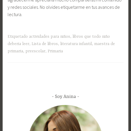
y redes sociales. No olvides etiquetarme en tus avances de
lectura.
Etiquetado
actividades para niños
,
libros que todo niño
deberia leer
,
Lista de libros
,
literatura infantil
,
maestra de
primaria
,
preescolar
,
Primaria
Soy Anina