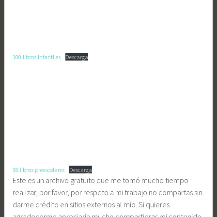
100 libros infantiles
Descarga
38 libros preescolares
Descarga
Este es un archivo gratuito que me tomó mucho tiempo
realizar, por favor, por respeto a mi trabajo no compartas sin
darme crédito en sitios externos al mío. Si quieres
agradecerme apreciaría mucho compartieras mi contenido