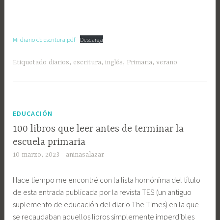
Mi diario de escritura.pdf
Descarga
Etiquetado
diarios
,
escritura
,
inglés
,
Primaria
,
verano
EDUCACIÓN
100 libros que leer antes de terminar la
escuela primaria
10 marzo, 2023
aninasalazar
Hace tiempo me encontré con la lista homónima del título
de esta entrada publicada por la revista TES (un antiguo
suplemento de educación del diario The Times) en la que
se recaudaban aquellos libros simplemente imperdibles