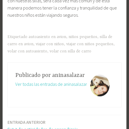
con nuestras sillas, será cada vez más común y de esta
manera podemos tener la confianza y tranquilidad de que
nuestros niños están viajando seguros.
Etiquetado
autoasiento en avion
,
niños pequeños
,
silla de
carro en avion
,
viajar con niños
,
viajar con niños pequeños
,
volar con autoasiento
,
volar con silla de carro
Publicado por
aninasalazar
Ver todas las entradas de aninasalazar
ENTRADA ANTERIOR