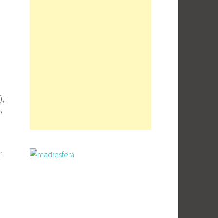
),
e
n