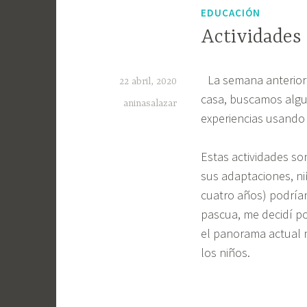
EDUCACIÓN
Actividades
La semana anterior
22 abril, 2020
casa, buscamos algun
aninasalazar
experiencias usando 
Estas actividades s
sus adaptaciones, n
cuatro años) podría
pascua, me decidí p
el panorama actual n
los niños.